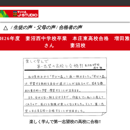
サイドメニュー
カテゴリーメニュー
/ 生徒の声・父母の声 / 合格者の声
△
コース案内
H26年度 妻沼西中学校卒業 本庄東高校合格 増田雅
生徒の声・父母の声
さん 妻沼校
講師紹介
教室一覧
Ｑ＆Ａ
ブログ
生徒の学校名一覧
お知らせ
楽しく学んで第一志望校の高校に合格‼
ページメニュー