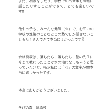
また、相談をしたり、学校での出来事も気軽に
話したりすることができて、とても楽しいで
す‼
他中の子も、みーんな元気（☆）で、お互いの
学校や進路のことなどこの塾でしか話せないこ
ともたくさんできて本当によかったです✌
合格発表は、落ちたら、落ちたら、塾の先生に
今まで教わったことが水の泡になっちゃうと思
っていたけど、掲示板には「
71
」の文字が‼‼本
当に嬉しかったです。
本当にありがとうございました。
学びの森 籠原校