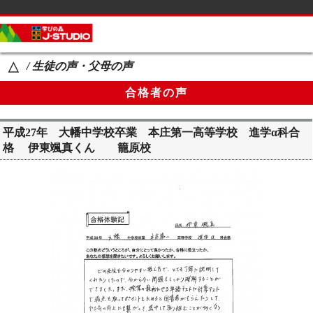
サイドメニュー
カテゴリーメニュー
/ 生徒の声・父母の声
△
コース案内
合格者の声
生徒の声・父母の声
講師紹介
平成27年 大幡中学校卒業 本庄第一高等学校 進学α科合
格 伊東颯真くん 籠原校
教室一覧
Ｑ＆Ａ
ブログ
生徒の学校名一覧
お知らせ
ページメニュー