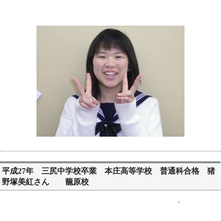
平成27年 三尻中学校卒業 本庄高等学校 普通科合格 猪
野塚美紅さん 籠原校