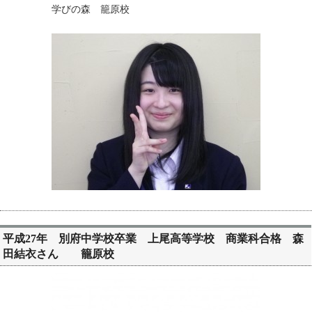
学びの森 籠原校
平成27年 別府中学校卒業 上尾高等学校 商業科合格 森
田結衣さん 籠原校