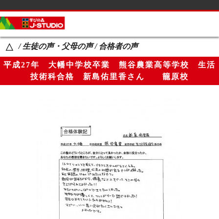
サイドメニュー
カテゴリーメニュー
/ 生徒の声・父母の声 / 合格者の声
△
コース案内
平成27年 大幡中学校卒業 熊谷農業高等学校 生活
生徒の声・父母の声
技術科合格 新島佑里香さん 籠原校
講師紹介
教室一覧
Ｑ＆Ａ
ブログ
生徒の学校名一覧
お知らせ
ページメニュー