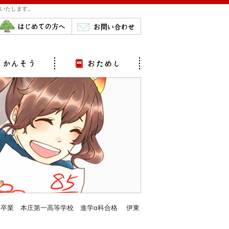
をいたします。
校卒業 本庄第一高等学校 進学α科合格 伊東