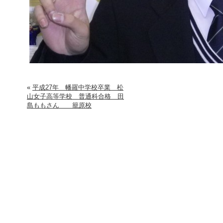
«
平成27年 幡羅中学校卒業 松
山女子高等学校 普通科合格 田
島ももさん 籠原校