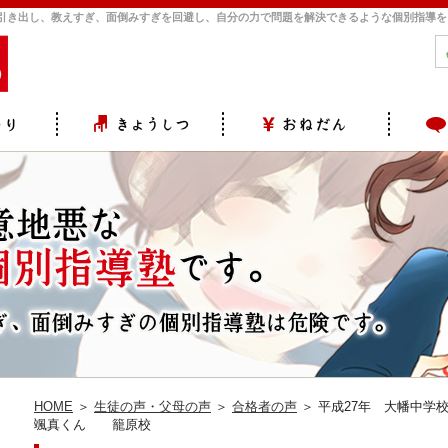
力を引き出し、教えすぎ、面倒みすぎを回避し、自分の力で問題を解決できるような個別指導
HOME
＞
生徒の声・父母の声
＞
合格者の声
＞ 平成27年 大幡中学
颯真くん 籠原校