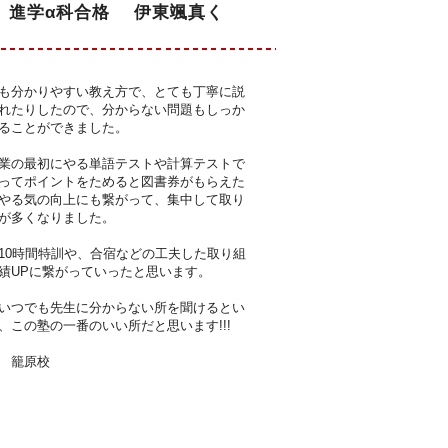
 進学α科合格 伊東颯真く
も分かりやすい教え方で、とても丁寧に説
れたりしたので、分からない問題もしっか
ることができました。
業の最初にやる単語テストや計算テストで
ってポイントをためると図書券がもらえた
やる気の向上にも繋がって、集中して取り
が多くなりました。
10
時間特訓や、合宿などの工夫した取り組
績
UP
に繋がっていったと思います。
いつでも先生に分からない所を聞けるとい
、この塾の一番のいい所だと思います
!!!
 籠原校