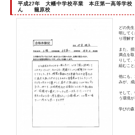
平成27年 大幡中学校卒業 本庄第一高等学校
ん 籠原校
どの先生
明してく
り理解す
また、授
満点を取
りして、
組むこと
他にも、
みが、成
そして、
う環境が
学びの森