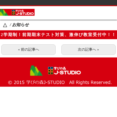
サイドメニュー
カテゴリーメニュー
/ お知らせ
△
コース案内
2学期制！前期期末テスト対策、激伸び教室受付中！！
生徒の声・父母の声
講師紹介
« 前の記事へ
次の記事へ »
教室一覧
Ｑ＆Ａ
ブログ
生徒の学校名一覧
お知らせ
ページメニュー