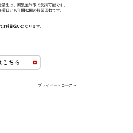
受講生は、回数無制限で受講可能です。
各曜日とも年間42回の授業回数です。
て1科目扱い
になります。
プライベートコース
»