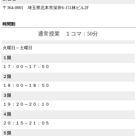
はじめての方へ
〒364-0001 埼玉県北本市深井6-151林ビル2F
会社概要
時間割
入塾の流れ
通常授業 １コマ：50分
お問い合わせ
火曜日～土曜日
１限
HOME
１７：００～１７：５０
検索
２限
１８：００～１８：５０
３限
Mobile Theme
１９：２０～２０：１０
４限
２０：１５～２１：０５
５限