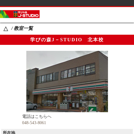
サイドメニュー
カテゴリーメニュー
/ 教室一覧
△
コース案内
学びの森J－STUDIO 北本校
生徒の声・父母の声
講師紹介
教室一覧
Ｑ＆Ａ
ブログ
生徒の学校名一覧
電話はこちらへ
お知らせ
048-543-8061
ページメニュー
所在地